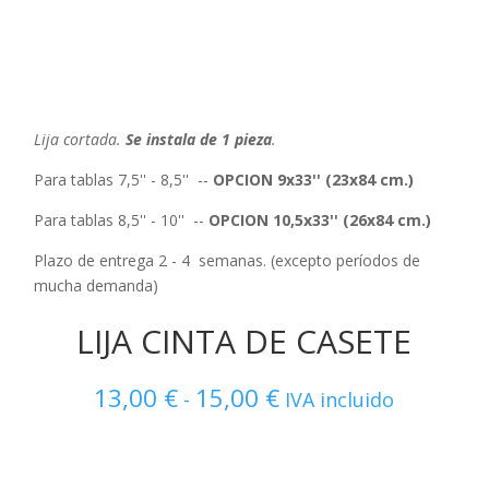
Lija cortada.
Se instala de 1 pieza
.
Para tablas 7,5'' - 8,5'' --
OPCION 9x33'' (23x84 cm.)
Para tablas 8,5'' - 10'' --
OPCION 10,5x33'' (26x84 cm.)
Plazo de entrega 2 - 4 semanas. (excepto períodos de
mucha demanda)
LIJA CINTA DE CASETE
13,00
€
15,00
€
Rango
-
IVA incluido
de
precios:
desde