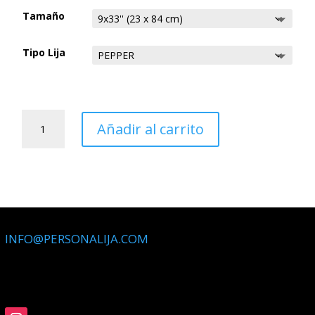
13,00 €
Tamaño
hasta
15,00 €
Tipo Lija
LIJA
CINTA
Añadir al carrito
DE
CASETE
cantidad
INFO@PERSONALIJA.COM