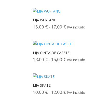
de
precios:
desde
24,00 €
LIJA WU-TANG
hasta
15,00
€
17,00
€
Rango
-
IVA incluido
26,00 €
de
precios:
desde
15,00 €
LIJA CINTA DE CASETE
hasta
13,00
€
15,00
€
Rango
-
IVA incluido
17,00 €
de
precios:
desde
13,00 €
LIJA SKATE.
hasta
10,00
€
12,00
€
Rango
-
IVA incluido
15,00 €
de
precios: