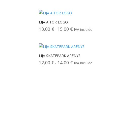
de
precios:
desde
22,00 €
LIJA AITOR LOGO
hasta
13,00
€
15,00
€
Rango
-
IVA incluido
24,00 €
de
precios:
desde
13,00 €
LIJA SKATEPARK ARENYS
hasta
12,00
€
14,00
€
Rango
-
IVA incluido
15,00 €
de
precios:
desde
12,00 €
hasta
14,00 €