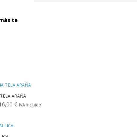
más te
 TELA ARAÑA
16,00
€
Rango
IVA incluido
de
precios:
desde
14,00 €
LICA