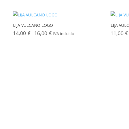
de
precios:
desde
10,00 €
LIJA VULCANO LOGO
LIJA VUL
hasta
14,00
€
16,00
€
11,00
€
Rango
-
IVA incluido
12,00 €
de
precios:
desde
14,00 €
hasta
16,00 €