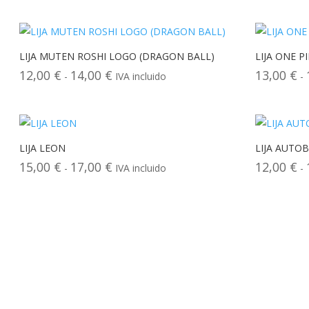
de
precios:
desde
14,00 €
LIJA MUTEN ROSHI LOGO (DRAGON BALL)
LIJA ONE P
hasta
12,00
€
14,00
€
13,00
€
Rango
-
IVA incluido
-
16,00 €
de
precios:
desde
12,00 €
LIJA LEON
LIJA AUTO
hasta
15,00
€
17,00
€
12,00
€
Rango
-
IVA incluido
-
14,00 €
de
precios:
desde
15,00 €
hasta
17,00 €