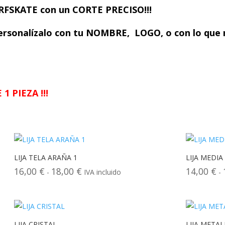
RFSKATE con un CORTE PRECISO!!!
ersonalízalo
con tu NOMBRE, LOGO, o con lo que 
1 PIEZA !!!
LIJA TELA ARAÑA 1
LIJA MEDIA
16,00
€
18,00
€
14,00
€
Rango
-
IVA incluido
-
de
precios:
desde
16,00 €
LIJA CRISTAL
LIJA METAL