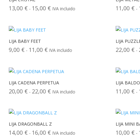
hasta
13,00
€
15,00
€
11,00
€
Rango
-
IVA incluido
-
18,00 €
de
precios:
desde
13,00 €
LIJA BABY FEET
LIJA PUZZL
hasta
9,00
€
11,00
€
22,00
€
Rango
-
IVA incluido
-
15,00 €
de
precios:
desde
9,00 €
LIJA CADENA PERPETUA
LIJA BALD
hasta
20,00
€
22,00
€
11,00
€
Rango
-
IVA incluido
-
11,00 €
de
precios:
desde
20,00 €
LIJA DRAGONBALL Z
LIJA MINI
hasta
14,00
€
16,00
€
10,00
€
Rango
-
IVA incluido
-
22,00 €