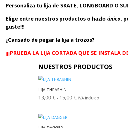
Personaliza tu lija de SKATE, LONGBOARD O SU
Elige entre nuestros productos o hazlo
único
, p
guste!!!
¿Cansado de pegar la lija a trozos?
¡¡¡PRUEBA LA LIJA CORTADA QUE SE INSTALA DE 
NUESTROS PRODUCTOS
LIJA THRASHIN
13,00
€
15,00
€
Rango
-
IVA incluido
de
precios:
desde
13,00 €
LIJA DAGGER