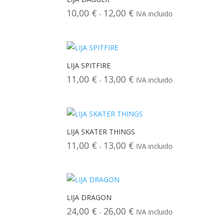
hasta
10,00
€
12,00
€
Rango
-
IVA incluido
15,00 €
de
precios:
desde
10,00 €
LIJA SPITFIRE
hasta
11,00
€
13,00
€
Rango
-
IVA incluido
12,00 €
de
precios:
desde
11,00 €
LIJA SKATER THINGS
hasta
11,00
€
13,00
€
Rango
-
IVA incluido
13,00 €
de
precios:
desde
11,00 €
LIJA DRAGON
hasta
24,00
€
26,00
€
Rango
-
IVA incluido
13,00 €