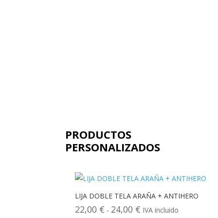
desde
10,00 €
hasta
12,00 €
PRODUCTOS
PERSONALIZADOS
LIJA DOBLE TELA ARAÑA + ANTIHERO
22,00
€
24,00
€
Rango
-
IVA incluido