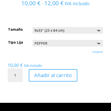
10,00
€
12,00
€
Rango
-
IVA incluido
de
precios:
desde
10,00 €
Tamaño
hasta
12,00 €
Tipo Lija
Limpiar
10,00
€
IVA incluido
LIJA
DAGGER
Añadir al carrito
cantidad