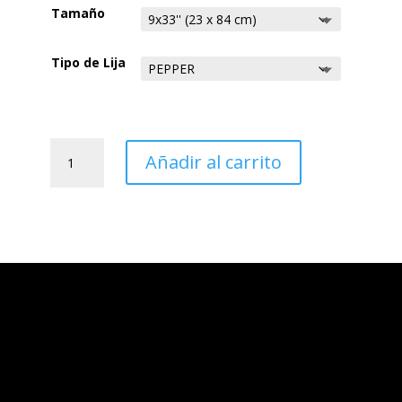
Tamaño
hasta
26,00 €
Tipo de Lija
LIJA
DRAGON
Añadir al carrito
cantidad