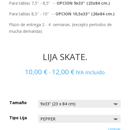
Para tablas 7,5'' - 8,5'' --
OPCION 9x33'' (23x84 cm.)
Para tablas 8,5'' - 10'' --
OPCION 10,5x33'' (26x84 cm.)
Plazo de entrega 2 - 4 semanas. (excepto períodos de
mucha demanda)
LIJA SKATE.
10,00
€
12,00
€
Rango
-
IVA incluido
de
precios:
desde
10,00 €
Tamaño
hasta
12,00 €
Tipo Lija
Limpiar