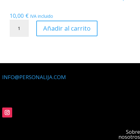
10,00
€
IVA incluido
LIJA
SKATE.
Añadir al carrito
cantidad
INFO@PERSONALIJA.COM
Sobre
nosotros