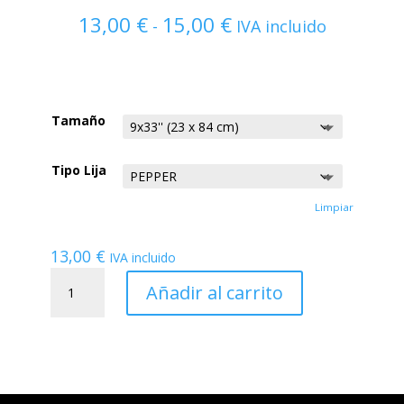
13,00
€
15,00
€
Rango
-
IVA incluido
de
precios:
desde
13,00 €
Tamaño
hasta
15,00 €
Tipo Lija
Limpiar
13,00
€
IVA incluido
LIJA
ONE
Añadir al carrito
PIECE
cantidad