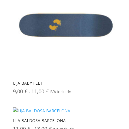
LIJA BABY FEET
Rango
9,00
€
11,00
€
-
IVA incluido
de
precios:
desde
9,00 €
LIJA BALDOSA BARCELONA
hasta
Rango
11,00
€
13,00
€