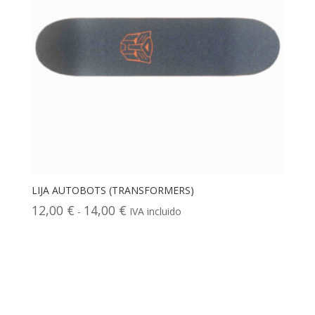
LIJA AUTOBOTS (TRANSFORMERS)
Rango
12,00
€
14,00
€
-
IVA incluido
de
precios:
desde
12,00 €
hasta
14,00 €