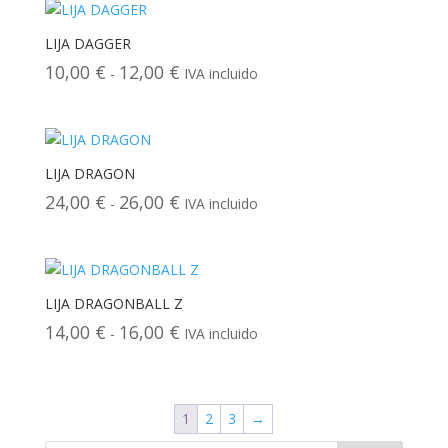
desde
13,00 €
LIJA DAGGER
hasta
Rango
10,00
€
12,00
€
-
IVA incluido
15,00 €
de
precios:
desde
10,00 €
LIJA DRAGON
hasta
Rango
24,00
€
26,00
€
-
IVA incluido
12,00 €
de
precios:
desde
24,00 €
LIJA DRAGONBALL Z
hasta
Rango
14,00
€
16,00
€
-
IVA incluido
26,00 €
de
precios:
desde
1
2
3
→
14,00 €
hasta