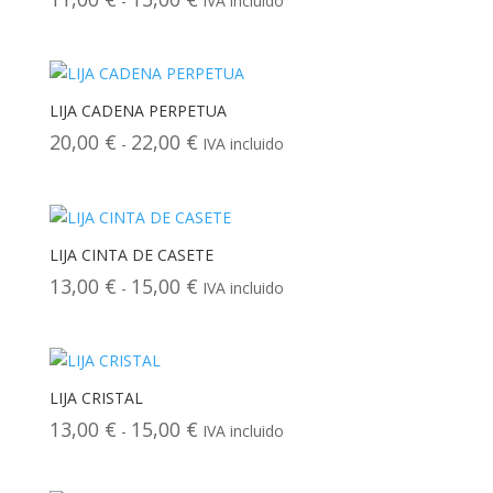
-
IVA incluido
11,00 €
de
precios:
desde
11,00 €
LIJA CADENA PERPETUA
hasta
Rango
20,00
€
22,00
€
-
IVA incluido
13,00 €
de
precios:
desde
20,00 €
LIJA CINTA DE CASETE
hasta
Rango
13,00
€
15,00
€
-
IVA incluido
22,00 €
de
precios:
desde
13,00 €
LIJA CRISTAL
hasta
Rango
13,00
€
15,00
€
-
IVA incluido
15,00 €
de
precios: